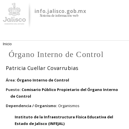
Pasar al
contenido
info.jalisco.gob.mx
Sistema de información web
principal
Se encuentra usted aquí
Inicio
Órgano Interno de Control
Patricia Cuellar Covarrubias
Área:
Órgano Interno de Control
Puesto:
Comisario Público Propietario del Órgano Interno
de Control
Dependencia / Organismo:
Organismos
Instituto de la Infraestructura Física Educativa del
Estado de Jalisco (INFEJAL)