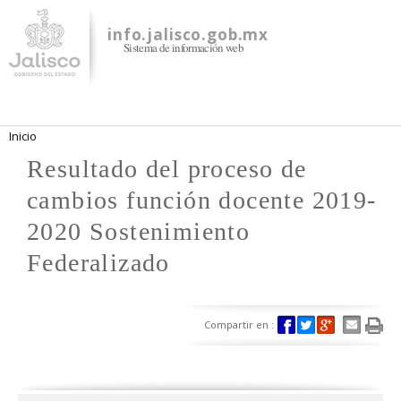
Pasar al
contenido
info.jalisco.gob.mx
Sistema de información web
principal
Se encuentra usted aquí
Inicio
Resultado del proceso de
cambios función docente 2019-
2020 Sostenimiento
Federalizado
Compartir en :