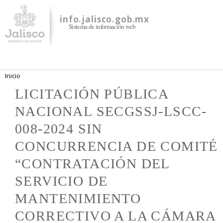
Pasar al
contenido
info.jalisco.gob.mx
Sistema de información web
principal
Se encuentra usted aquí
Inicio
LICITACIÓN PÚBLICA
NACIONAL SECGSSJ-LSCC-
008-2024 SIN
CONCURRENCIA DE COMITÉ
“CONTRATACIÓN DEL
SERVICIO DE
MANTENIMIENTO
CORRECTIVO A LA CÁMARA