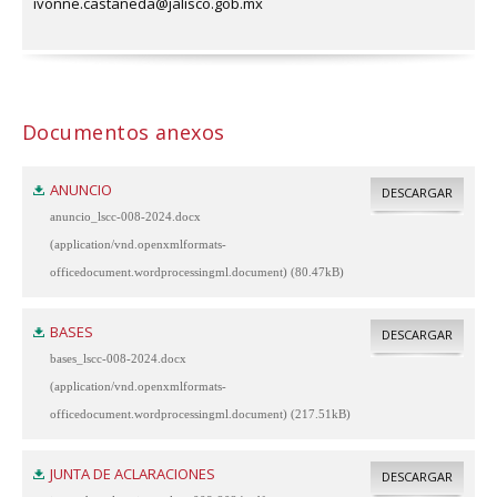
ivonne.castaneda@jalisco.gob.mx
Documentos anexos
ANUNCIO
DESCARGAR
anuncio_lscc-008-2024.docx
(application/vnd.openxmlformats-
officedocument.wordprocessingml.document) (80.47kB)
BASES
DESCARGAR
bases_lscc-008-2024.docx
(application/vnd.openxmlformats-
officedocument.wordprocessingml.document) (217.51kB)
JUNTA DE ACLARACIONES
DESCARGAR