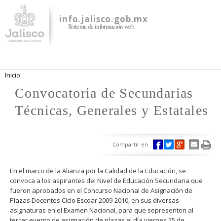
Pasar al
contenido
info.jalisco.gob.mx
Sistema de información web
principal
Se encuentra usted aquí
Inicio
Convocatoria de Secundarias
Técnicas, Generales y Estatales
Compartir en :
En el marco de la Alianza por la Calidad de la Educación, se
convoca a los aspirantes del Nivel de Educación Secundaria que
fueron aprobados en el Concurso Nacional de Asignación de
Plazas Docentes Ciclo Escoar 2009-2010, en sus diversas
asignaturas en el Examen Nacional, para que sepresenten al
tercer evento de asignación de plazas el día viernes 25 de