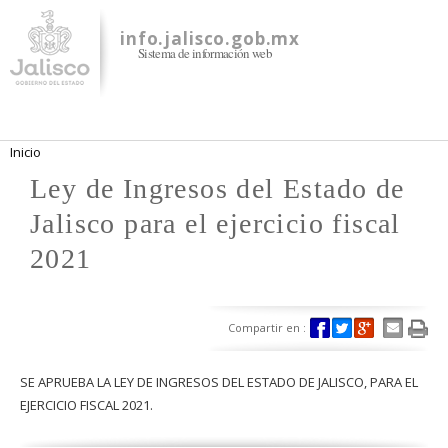
Pasar al
contenido
info.jalisco.gob.mx
Sistema de información web
principal
Se encuentra usted aquí
Inicio
Ley de Ingresos del Estado de
Jalisco para el ejercicio fiscal
2021
Compartir en :
SE APRUEBA LA LEY DE INGRESOS DEL ESTADO DE JALISCO, PARA EL
EJERCICIO FISCAL 2021.