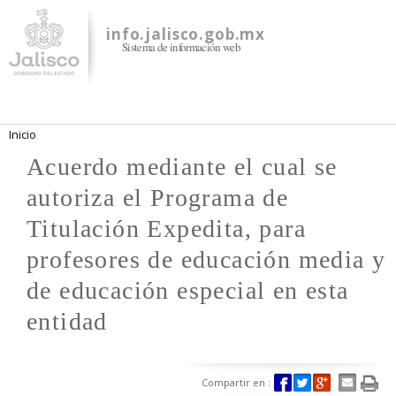
Pasar al
contenido
info.jalisco.gob.mx
Sistema de información web
principal
Se encuentra usted aquí
Inicio
Acuerdo mediante el cual se
autoriza el Programa de
Titulación Expedita, para
profesores de educación media y
de educación especial en esta
entidad
Compartir en :