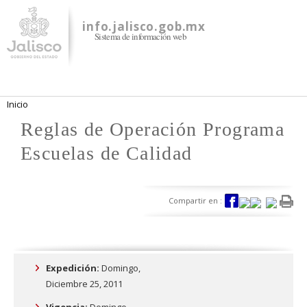
Pasar al
contenido
info.jalisco.gob.mx
Sistema de información web
principal
Se encuentra usted aquí
Inicio
Reglas de Operación Programa
Escuelas de Calidad
Compartir en :
Expedición:
Domingo,
Diciembre 25, 2011
Vigencia:
Domingo,