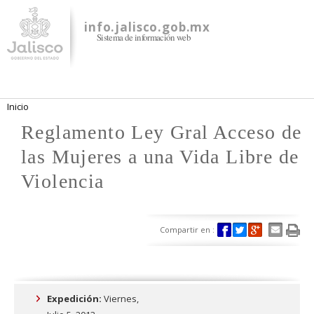
Pasar al
contenido
info.jalisco.gob.mx
Sistema de información web
principal
Se encuentra usted aquí
Inicio
Reglamento Ley Gral Acceso de
las Mujeres a una Vida Libre de
Violencia
Compartir en :
Expedición:
Viernes,