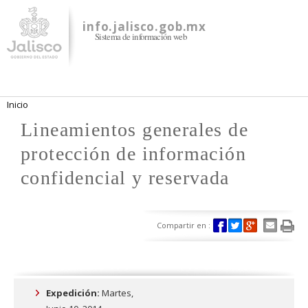
Pasar al
contenido
info.jalisco.gob.mx
Sistema de información web
principal
Se encuentra usted aquí
Inicio
Lineamientos generales de
protección de información
confidencial y reservada
Compartir en :
Expedición:
Martes,