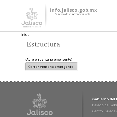
info.jalisco.gob.mx
Sistema de información web
Se encuentra usted aquí
Inicio
Estructura
(Abre en ventana emergente)
Cerrar
ventana emergente.
Gobierno del E
Palacio de Gobi
Centro. Guadalaj