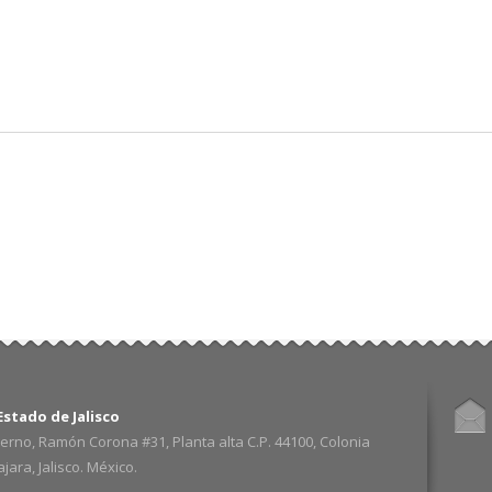
Pasar al
contenido
principal
stado de Jalisco
erno, Ramón Corona #31, Planta alta C.P. 44100, Colonia
ara, Jalisco. México.