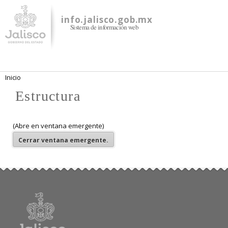
Pasar al
contenido
info.jalisco.gob.mx
Sistema de información web
principal
Se encuentra usted aquí
Inicio
Estructura
(Abre en ventana emergente)
Cerrar
ventana emergente.