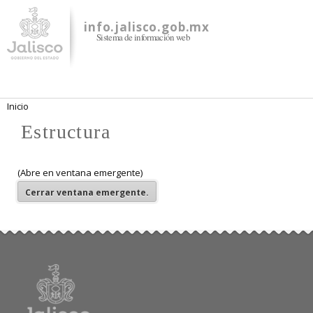
Pasar al
contenido
info.jalisco.gob.mx
Sistema de información web
principal
Se encuentra usted aquí
Inicio
Estructura
(Abre en ventana emergente)
Cerrar
ventana emergente.