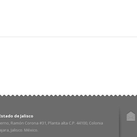
Pasar al
contenido
principal
stado de Jalisco
erno, Ramón Corona #31, Planta alta C.P. 44100, Colonia
ara, Jalisco. México.