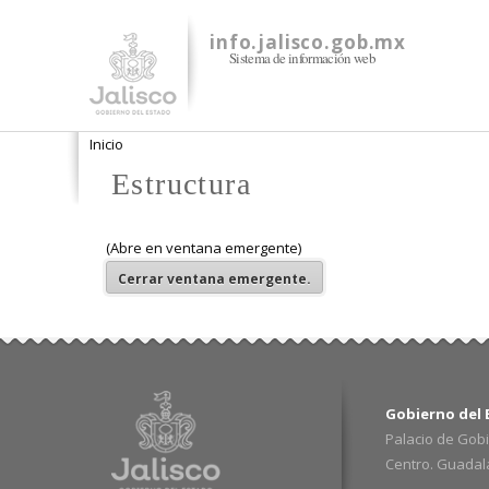
info.jalisco.gob.mx
Sistema de información web
Se encuentra usted aquí
Inicio
Estructura
(Abre en ventana emergente)
Cerrar
ventana emergente.
Gobierno del E
Palacio de Gobi
Centro. Guadalaj