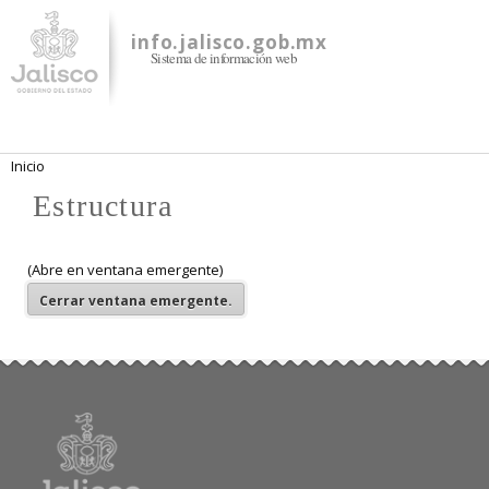
Pasar al
contenido
info.jalisco.gob.mx
Sistema de información web
principal
Se encuentra usted aquí
Inicio
Estructura
(Abre en ventana emergente)
Cerrar
ventana emergente.