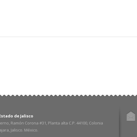
Pasar al
contenido
principal
stado de Jalisco
erno, Ramón Corona #31, Planta alta C.P. 44100, Colonia
ara, Jalisco. México.