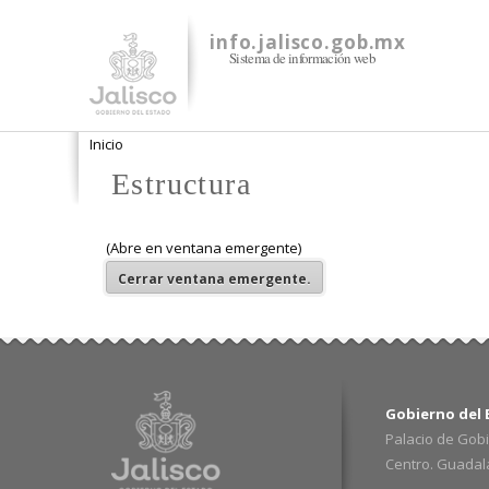
info.jalisco.gob.mx
Sistema de información web
Se encuentra usted aquí
Inicio
Estructura
(Abre en ventana emergente)
Cerrar
ventana emergente.
Gobierno del E
Palacio de Gobi
Centro. Guadalaj