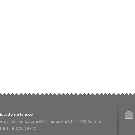
Pasar al
contenido
principal
stado de Jalisco
erno, Ramón Corona #31, Planta alta C.P. 44100, Colonia
ara, Jalisco. México.