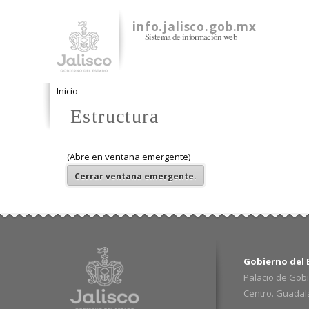
info.jalisco.gob.mx
Sistema de información web
Se encuentra usted aquí
Inicio
Estructura
(Abre en ventana emergente)
Cerrar
ventana emergente.
Gobierno del E
Palacio de Gobi
Centro. Guadalaj