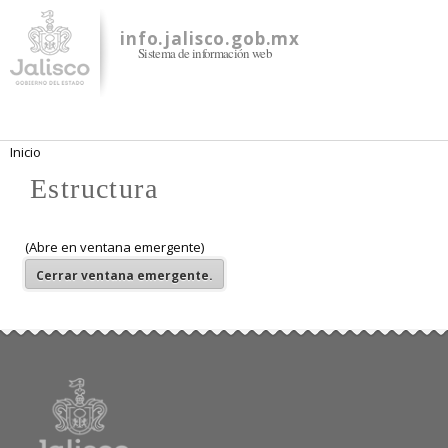
Pasar al
contenido
info.jalisco.gob.mx
Sistema de información web
principal
Se encuentra usted aquí
Inicio
Estructura
(Abre en ventana emergente)
Cerrar
ventana emergente.