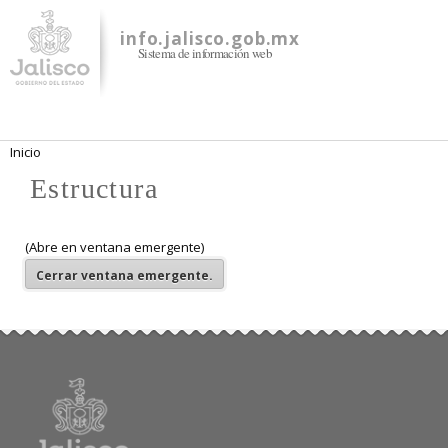
Pasar al
contenido
info.jalisco.gob.mx
Sistema de información web
principal
Se encuentra usted aquí
Inicio
Estructura
(Abre en ventana emergente)
Cerrar
ventana emergente.