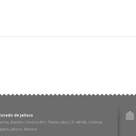
Pasar al
contenido
principal
stado de Jalisco
erno, Ramón Corona #31, Planta alta C.P. 44100, Colonia
ara, Jalisco. México.