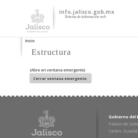
info.jalisco.gob.mx
Sistema de información web
Se encuentra usted aquí
Inicio
Estructura
(Abre en ventana emergente)
Cerrar
ventana emergente.
Gobierno del E
Palacio de Gobi
Centro. Guadalaj