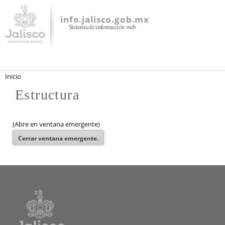
Pasar al
contenido
info.jalisco.gob.mx
Sistema de información web
principal
Se encuentra usted aquí
Inicio
Estructura
(Abre en ventana emergente)
Cerrar
ventana emergente.