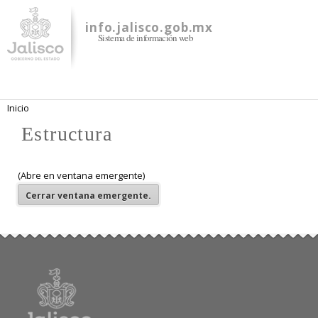
Pasar al
contenido
info.jalisco.gob.mx
Sistema de información web
principal
Se encuentra usted aquí
Inicio
Estructura
(Abre en ventana emergente)
Cerrar
ventana emergente.