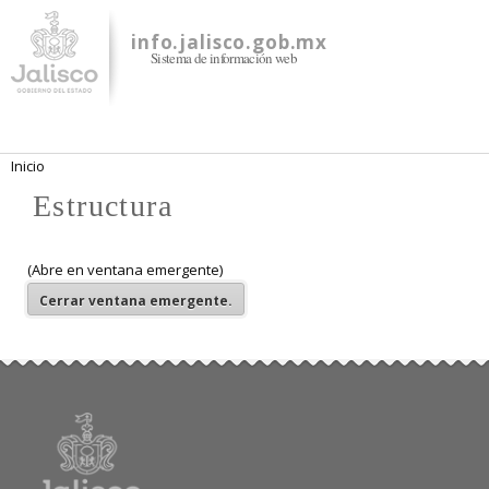
Pasar al
contenido
info.jalisco.gob.mx
Sistema de información web
principal
Se encuentra usted aquí
Inicio
Estructura
(Abre en ventana emergente)
Cerrar
ventana emergente.