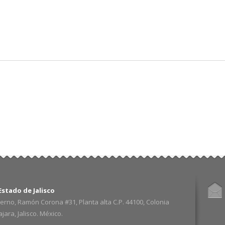
Pasar al
contenido
principal
stado de Jalisco
erno, Ramón Corona #31, Planta alta C.P. 44100, Colonia
ara, Jalisco. México.