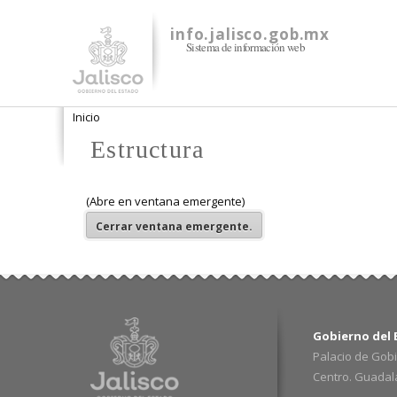
info.jalisco.gob.mx
Sistema de información web
Se encuentra usted aquí
Inicio
Estructura
(Abre en ventana emergente)
Cerrar
ventana emergente.
Gobierno del E
Palacio de Gobi
Centro. Guadalaj