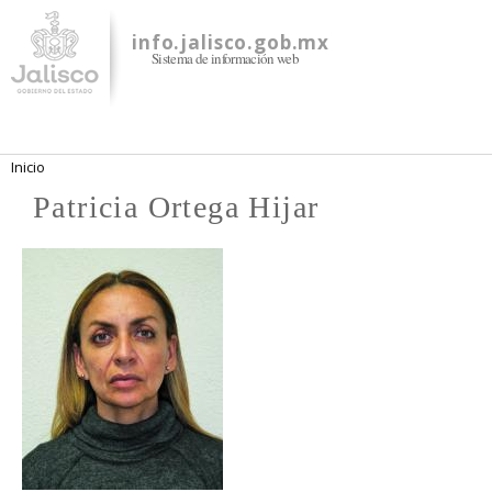
Pasar al
contenido
info.jalisco.gob.mx
Sistema de información web
principal
Se encuentra usted aquí
Inicio
Patricia Ortega Hijar