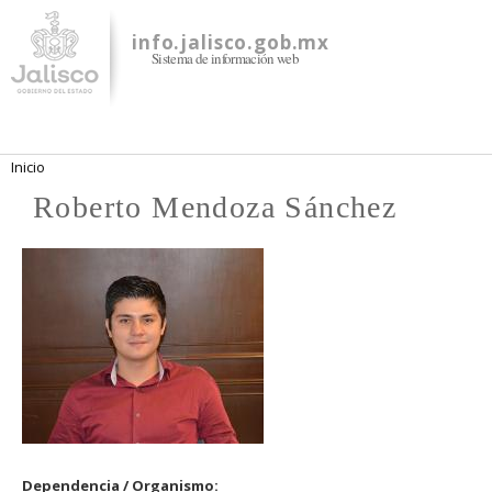
Pasar al
contenido
info.jalisco.gob.mx
Sistema de información web
principal
Se encuentra usted aquí
Inicio
Roberto Mendoza Sánchez
Dependencia / Organismo: