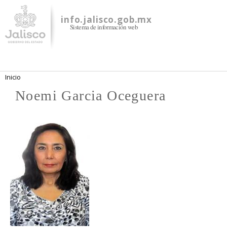
Pasar al
contenido
info.jalisco.gob.mx
Sistema de información web
principal
Se encuentra usted aquí
Inicio
Noemi Garcia Oceguera