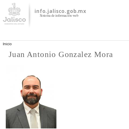
Pasar al
contenido
info.jalisco.gob.mx
Sistema de información web
principal
Se encuentra usted aquí
Inicio
Juan Antonio Gonzalez Mora