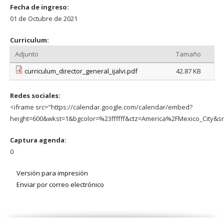
Fecha de ingreso:
01 de Octubre de 2021
Curriculum:
Adjunto
Tamaño
curriculum_director_general_ijalvi.pdf
42.87 KB
Redes sociales:
<iframe src="https://calendar.google.com/calendar/embed?
height=600&wkst=1&bgcolor=%23ffffff&ctz=America%2FMexico_Ci
Captura agenda:
0
Versión para impresión
Enviar por correo electrónico