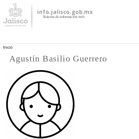
Pasar al
contenido
info.jalisco.gob.mx
Sistema de información web
principal
Se encuentra usted aquí
Inicio
Agustín Basilio Guerrero