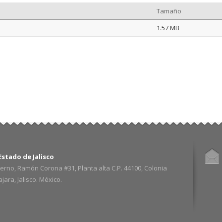
Tamaño
1.57 MB
stado de Jalisco
erno, Ramón Corona #31, Planta alta C.P. 44100, Colonia
ara, Jalisco. México.