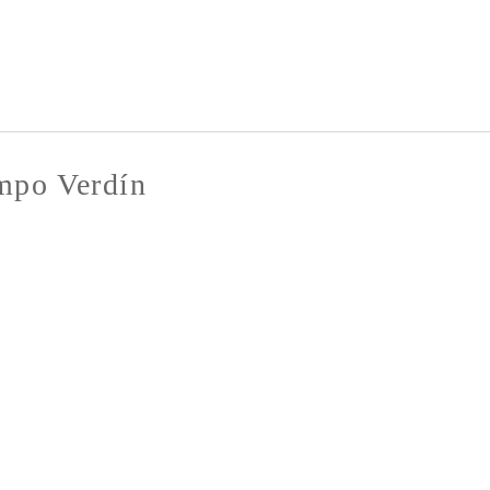
Pasar al
contenido
principal
mpo Verdín