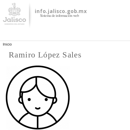
Pasar al
contenido
info.jalisco.gob.mx
Sistema de información web
principal
Se encuentra usted aquí
Inicio
Ramiro López Sales