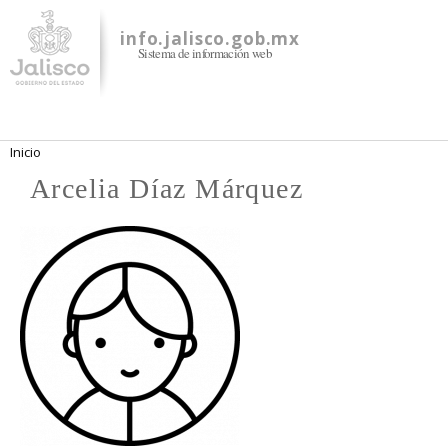
Pasar al
contenido
info.jalisco.gob.mx
Sistema de información web
principal
Se encuentra usted aquí
Inicio
Arcelia Díaz Márquez