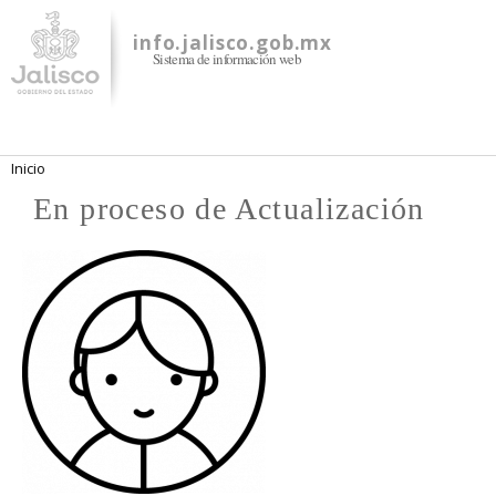
Pasar al
contenido
info.jalisco.gob.mx
Sistema de información web
principal
Se encuentra usted aquí
Inicio
En proceso de Actualización