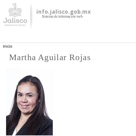
Pasar al
contenido
info.jalisco.gob.mx
Sistema de información web
principal
Se encuentra usted aquí
Inicio
Martha Aguilar Rojas