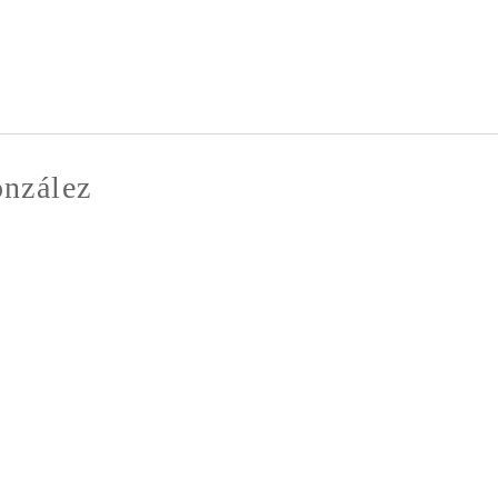
Pasar al
contenido
principal
nzález