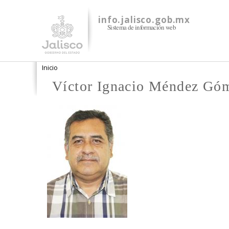
info.jalisco.gob.mx
Sistema de información web
Se encuentra usted aquí
Inicio
Víctor Ignacio Méndez Gó