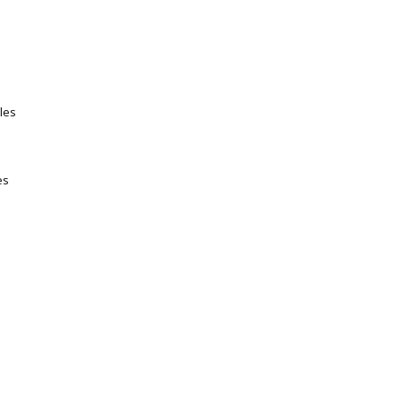
les
es