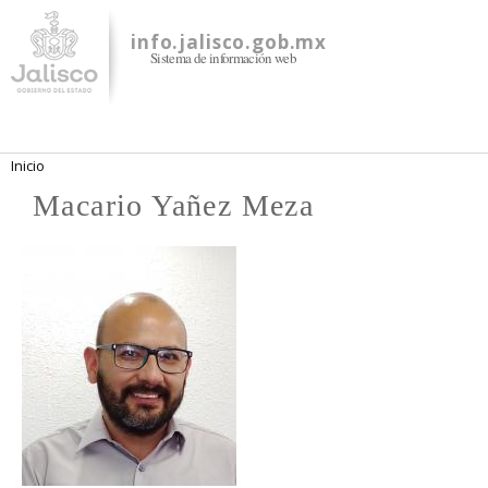
Pasar al
contenido
info.jalisco.gob.mx
Sistema de información web
principal
Se encuentra usted aquí
Inicio
Macario Yañez Meza