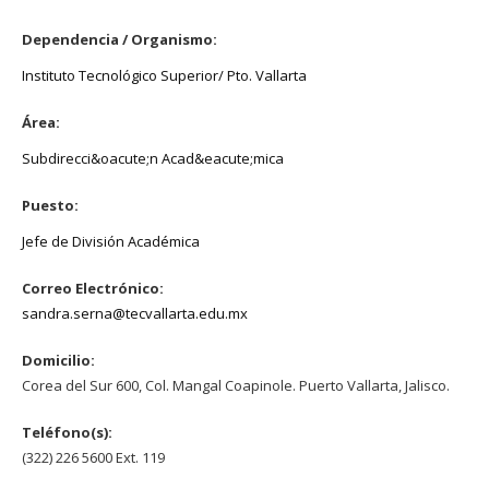
Dependencia / Organismo:
Instituto Tecnológico Superior/ Pto. Vallarta
Área:
Subdirecci&oacute;n Acad&eacute;mica
Puesto:
Jefe de División Académica
Correo Electrónico:
sandra.serna@tecvallarta.edu.mx
Domicilio:
Corea del Sur 600, Col. Mangal Coapinole. Puerto Vallarta, Jalisco.
Teléfono(s):
(322) 226 5600 Ext. 119