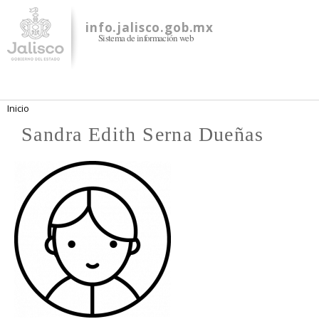
Pasar al
contenido
info.jalisco.gob.mx
Sistema de información web
principal
Se encuentra usted aquí
Inicio
Sandra Edith Serna Dueñas