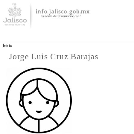
Pasar al
contenido
info.jalisco.gob.mx
Sistema de información web
principal
Se encuentra usted aquí
Inicio
Jorge Luis Cruz Barajas