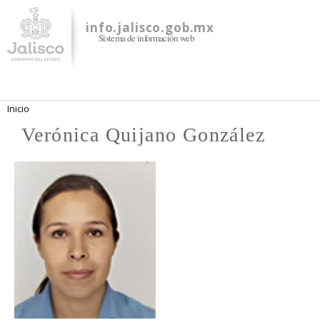
Pasar al
contenido
info.jalisco.gob.mx
Sistema de información web
principal
Se encuentra usted aquí
Inicio
Verónica Quijano González