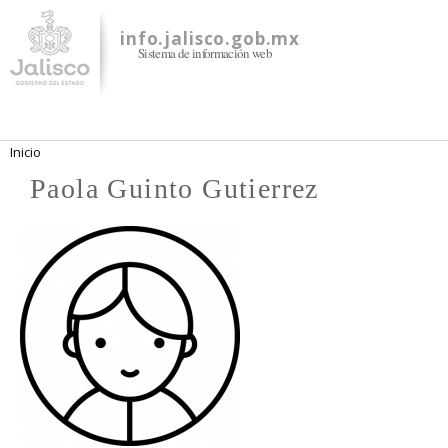
Pasar al
contenido
info.jalisco.gob.mx
Sistema de información web
principal
Se encuentra usted aquí
Inicio
Paola Guinto Gutierrez