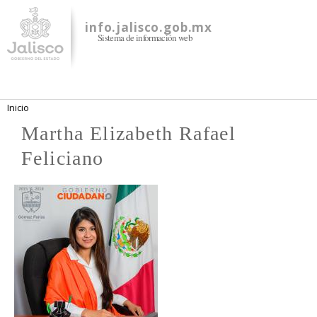
Pasar al
contenido
info.jalisco.gob.mx
Sistema de información web
principal
Se encuentra usted aquí
Inicio
Martha Elizabeth Rafael
Feliciano