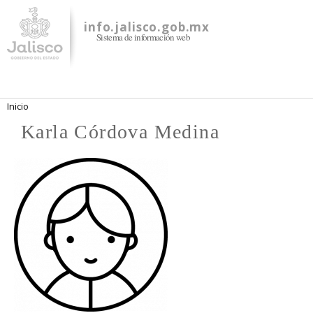
Pasar al
contenido
info.jalisco.gob.mx
Sistema de información web
principal
Se encuentra usted aquí
Inicio
Karla Córdova Medina