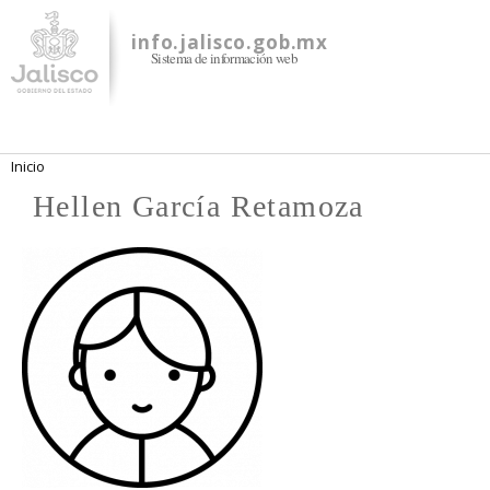
Pasar al
contenido
info.jalisco.gob.mx
Sistema de información web
principal
Se encuentra usted aquí
Inicio
Hellen García Retamoza