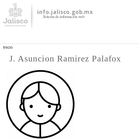
Pasar al
contenido
info.jalisco.gob.mx
Sistema de información web
principal
Se encuentra usted aquí
Inicio
J. Asuncion Ramirez Palafox