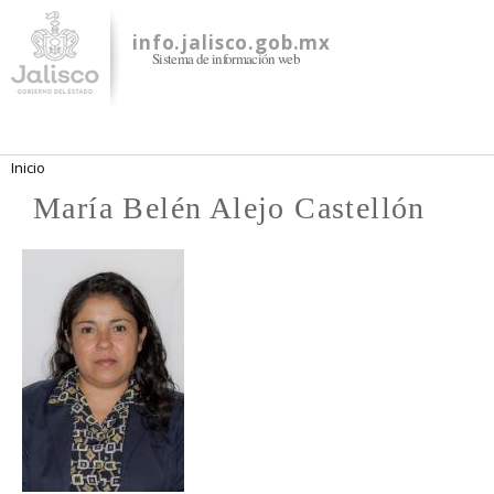
Pasar al
contenido
info.jalisco.gob.mx
Sistema de información web
principal
Se encuentra usted aquí
Inicio
María Belén Alejo Castellón