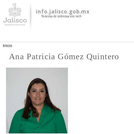
Pasar al
contenido
info.jalisco.gob.mx
Sistema de información web
principal
Se encuentra usted aquí
Inicio
Ana Patricia Gómez Quintero