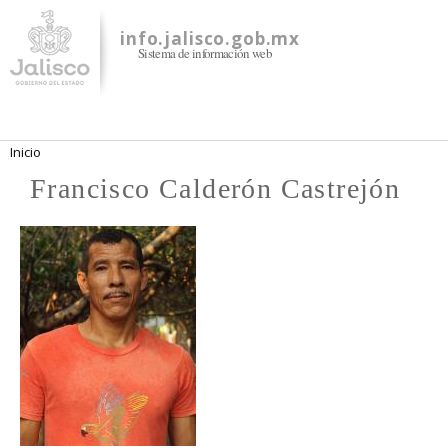
Pasar al
contenido
info.jalisco.gob.mx
Sistema de información web
principal
Se encuentra usted aquí
Inicio
Francisco Calderón Castrejón