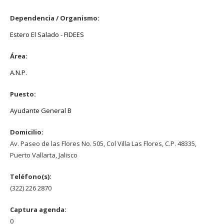
Dependencia / Organismo:
Estero El Salado - FIDEES
Área:
A.N.P.
Puesto:
Ayudante General B
Domicilio:
Av. Paseo de las Flores No. 505, Col Villa Las Flores, C.P. 48335,
Puerto Vallarta, Jalisco
Teléfono(s):
(322) 226 2870
Captura agenda:
0