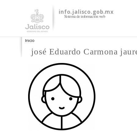
info.jalisco.gob.mx
Sistema de información web
Se encuentra usted aquí
Inicio
josé Eduardo Carmona jaur