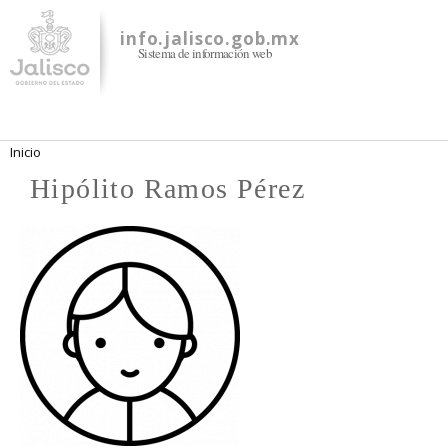
Pasar al
contenido
info.jalisco.gob.mx
Sistema de información web
principal
Se encuentra usted aquí
Inicio
Hipólito Ramos Pérez